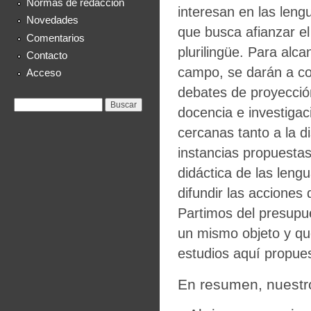
Normas de redacción
interesan en las leng
Novedades
que busca afianzar el
Comentarios
plurilingüe. Para alca
Contacto
campo, se darán a co
Acceso
debates de proyección
Formulario de
Buscar
docencia e investigaci
búsqueda
cercanas tanto a la d
instancias propuestas
didáctica de las leng
difundir las acciones
Partimos del presupu
un mismo objeto y qu
estudios aquí propue
En resumen, nuestr