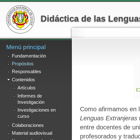
Menú secundario
Pa
co
Didáctica de las Lengua
pr
Menú principal
Fundamentación
Propósitos
Responsables
Contenidos
Artículos
Informes de
Investigación
Como afirmamos en l
Investigaciones en
curso
Lenguas Extranjeras
Colaboraciones
entre docentes de un
Material audiovisual
profesorados y tradu